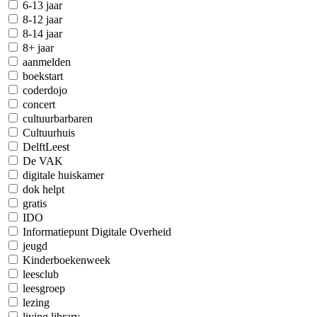
6-13 jaar
8-12 jaar
8-14 jaar
8+ jaar
aanmelden
boekstart
coderdojo
concert
cultuurbarbaren
Cultuurhuis
DelftLeest
De VAK
digitale huiskamer
dok helpt
gratis
IDO
Informatiepunt Digitale Overheid
jeugd
Kinderboekenweek
leesclub
leesgroep
lezing
living library