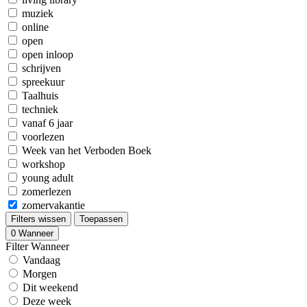
muziek
online
open
open inloop
schrijven
spreekuur
Taalhuis
techniek
vanaf 6 jaar
voorlezen
Week van het Verboden Boek
workshop
young adult
zomerlezen
zomervakantie
Filters wissen
Toepassen
0
Wanneer
Filter Wanneer
Vandaag
Morgen
Dit weekend
Deze week