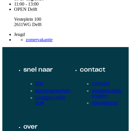
11:00 - 13:00
OPEN Delft
Vesteplein 100
2611WG Delft
Jeugd
zomervakantie
snel naar
contact
IDO
contact
abonnementen
veelgestelde
vragen
inloggen mijn
DOK
nieuwsbrief
over