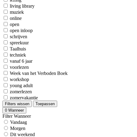
living library
muziek
online
open
open inloop
schrijven
spreekuur
Taalhuis
techniek
vanaf 6 jaar
voorlezen
Week van het Verboden Boek
workshop
young adult
zomerlezen
zomervakantie
Filters wissen
Toepassen
0
Wanneer
Filter Wanneer
Vandaag
Morgen
Dit weekend