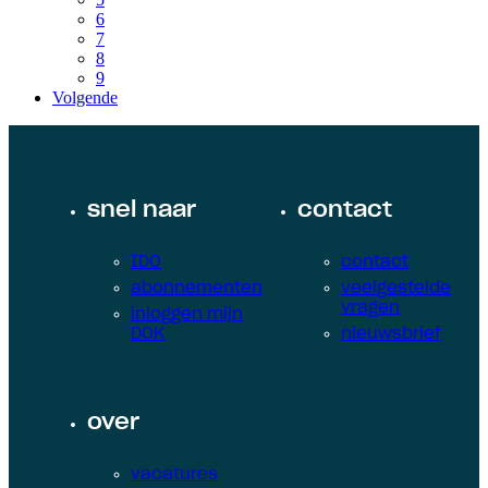
6
7
8
9
Volgende
snel naar
contact
IDO
contact
abonnementen
veelgestelde
vragen
inloggen mijn
DOK
nieuwsbrief
over
vacatures