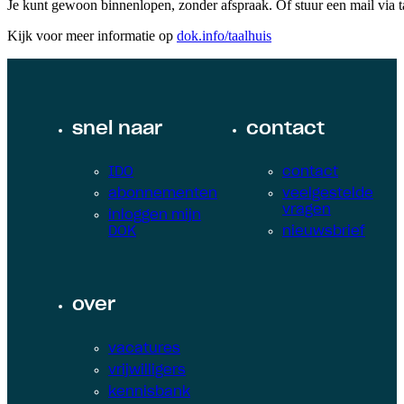
Je kunt gewoon binnenlopen, zonder afspraak. Of stuur een mail via
t
Kijk voor meer informatie op
dok.info/taalhuis
snel naar
contact
IDO
contact
abonnementen
veelgestelde
vragen
inloggen mijn
DOK
nieuwsbrief
over
vacatures
vrijwilligers
kennisbank