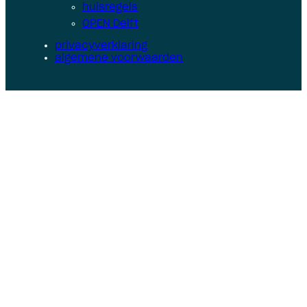
huisregels
OPEN Delft
privacyverklaring
algemene voorwaarden