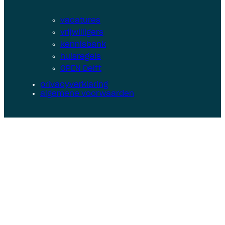
vacatures
vrijwilligers
kennisbank
huisregels
OPEN Delft
privacyverklaring
algemene voorwaarden