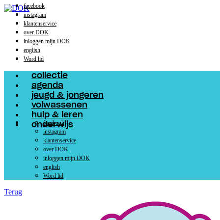
facebook
instagram
klantenservice
over DOK
inloggen mijn DOK
english
Word lid
collectie
agenda
jeugd & jongeren
volwassenen
hulp & leren
facebook
onderwijs
instagram
klantenservice
over DOK
inloggen mijn DOK
english
Word lid
Terug