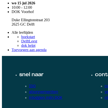
wo 15 jul 2026
10:00 - 12:00
DOK Voorhof
Duke Ellingtonstraat 203
2625 GC Delft
Alle leeftijden
boekstart
DelftLeest
dok helpt
Toevoegen aan agenda
snel naar
cont
IDO
c
abonnementen
v
inloggen mijn DOK
n