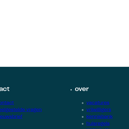
act
over
ontact
vacatures
eelgestelde vragen
vrijwilligers
ieuwsbrief
kennisbank
huisregels