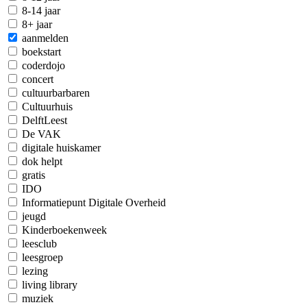
8-14 jaar
8+ jaar
aanmelden
boekstart
coderdojo
concert
cultuurbarbaren
Cultuurhuis
DelftLeest
De VAK
digitale huiskamer
dok helpt
gratis
IDO
Informatiepunt Digitale Overheid
jeugd
Kinderboekenweek
leesclub
leesgroep
lezing
living library
muziek