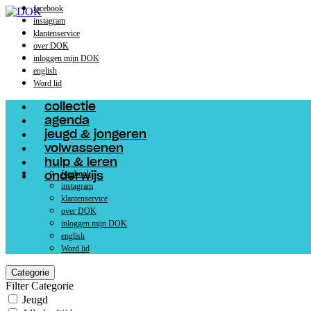
facebook
instagram
klantenservice
over DOK
inloggen mijn DOK
english
Word lid
collectie
agenda
jeugd & jongeren
volwassenen
hulp & leren
facebook
onderwijs
instagram
klantenservice
over DOK
inloggen mijn DOK
english
Word lid
Categorie
Filter Categorie
Jeugd