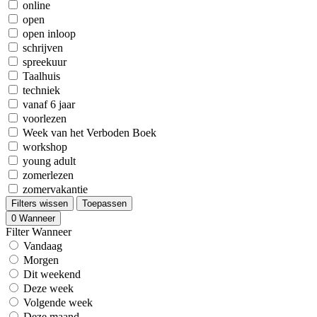
online
open
open inloop
schrijven
spreekuur
Taalhuis
techniek
vanaf 6 jaar
voorlezen
Week van het Verboden Boek
workshop
young adult
zomerlezen
zomervakantie
Filters wissen
Toepassen
0
Wanneer
Filter Wanneer
Vandaag
Morgen
Dit weekend
Deze week
Volgende week
Deze maand