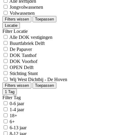
Alle leeftijden
Jongvolwassenen
Volwassenen
Filters wissen
Toepassen
Locatie
Filter Locatie
Alle DOK vestigingen
Buurtfabriek Delft
De Papaver
DOK Tanthof
DOK Voorhof
OPEN Delft
Stichting Stunt
Wij West Dichtbij - De Hoven
Filters wissen
Toepassen
1
Tag
Filter Tag
0-6 jaar
1-4 jaar
18+
6+
6-13 jaar
8-12 jaar