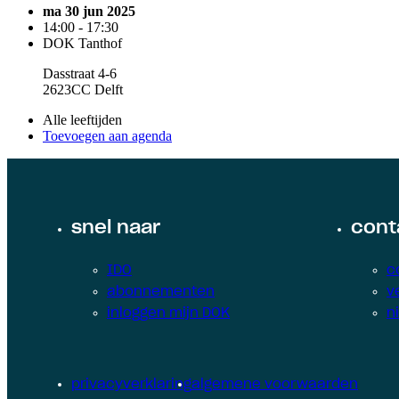
ma 30 jun 2025
14:00 - 17:30
DOK Tanthof
Dasstraat 4-6
2623CC Delft
Alle leeftijden
Toevoegen aan agenda
snel naar
cont
IDO
c
abonnementen
v
inloggen mijn DOK
n
privacyverklaring
algemene voorwaarden