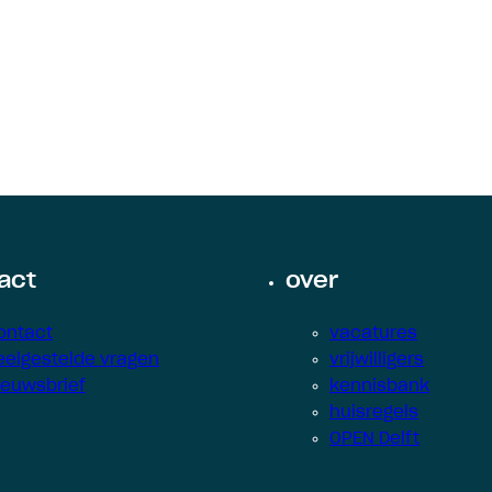
act
over
ontact
vacatures
eelgestelde vragen
vrijwilligers
ieuwsbrief
kennisbank
huisregels
OPEN Delft