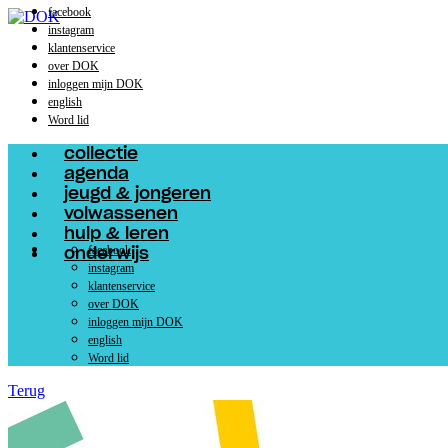
facebook
instagram
klantenservice
over DOK
inloggen mijn DOK
english
Word lid
collectie
agenda
jeugd & jongeren
volwassenen
hulp & leren
facebook
onderwijs
instagram
klantenservice
over DOK
inloggen mijn DOK
english
Word lid
Terug