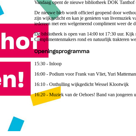
Vandaag opent de nieuwe bibliotheek DOK Tanthof 
De nieuwe bieb wordt officieel geopend door wethou
zijn wijkgedicht en kan je genieten van livemuziek 
iedereen met een welgemeend compliment weer de de
De bibliotheek is open van 14:00 tot 17:30 uur. Kijk 
Complimentenmakers rond en natuurlijk trakteren we j
Openingsprogramma
15:30 - Inloop
16:00 - Podium voor Frank van Vliet, Yuri Matteman
16:10 - Onthulling wijkgedicht Wessel Klootwijk
16:20 - Muziek van de Oehoes! Band van jongeren u